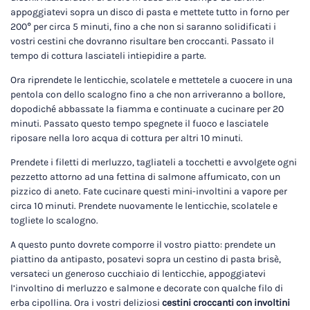
appoggiatevi sopra un disco di pasta e mettete tutto in forno per
200° per circa 5 minuti, fino a che non si saranno solidificati i
vostri cestini che dovranno risultare ben croccanti. Passato il
tempo di cottura lasciateli intiepidire a parte.
Ora riprendete le lenticchie, scolatele e mettetele a cuocere in una
pentola con dello scalogno fino a che non arriveranno a bollore,
dopodiché abbassate la fiamma e continuate a cucinare per 20
minuti. Passato questo tempo spegnete il fuoco e lasciatele
riposare nella loro acqua di cottura per altri 10 minuti.
Prendete i filetti di merluzzo, tagliateli a tocchetti e avvolgete ogni
pezzetto attorno ad una fettina di salmone affumicato, con un
pizzico di aneto. Fate cucinare questi mini-involtini a vapore per
circa 10 minuti. Prendete nuovamente le lenticchie, scolatele e
togliete lo scalogno.
A questo punto dovrete comporre il vostro piatto: prendete un
piattino da antipasto, posatevi sopra un cestino di pasta brisè,
versateci un generoso cucchiaio di lenticchie, appoggiatevi
l’involtino di merluzzo e salmone e decorate con qualche filo di
erba cipollina. Ora i vostri deliziosi
cestini croccanti con involtini