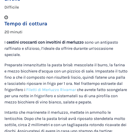
Difficile
Tempo di cottura
20 minuti
I
cestini croccanti con involtini di merluzzo
sono un antipasto
raffinato e sfizioso, l’ideale da offrire durante un’occasione
speciale.
Preparate innanzitutto la pasta brisè: mescolate il burro, la farina
e mezzo bicchiere d’acqua con un pizzico di sale. Impastate il tutto
fino a che il composto non risulterà liscio, quindi fatene una palla
e lasciatelo riposare in frigo per 1 ora. Nel frattempo estraete dal
frigorifero i
Filetti di Merluzzo Rivamar
che avrete fatto scongelare
per una notte in frigorifero e sistemateli su di una pirofila con
mezzo bicchiere di vino bianco, salate e pepate.
Intanto che marinerete il merluzzo, mettete in ammollo le
lenticchie. Dopo che la pasta brisè avrà riposato stendetela molto
sottile, circa 2 millimetri e con un tagliapasta rotondo ricavate dei
dischi.
Assicuratevi di avere in casa uno stampo da tartine: