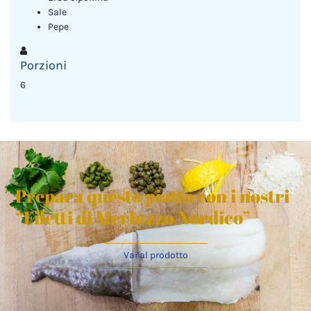
Sale
Pepe
Porzioni
6
Prepara questo piatto con i nostri
“Filetti di Merluzzo Nordico”
Vai al prodotto