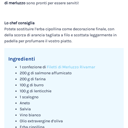
di merluzzo
sono pronti per essere serviti!
Lo chef consiglia
Potete sostituire l’erba cipollina come decorazione finale, con
della scorza di arancia tagliata a filo e scottata leggermente in
padella per profumare il vostro piatto.
Ingredienti
1 confezione di
Filetti di Merluzzo Rivamar
200 g di salmone affumicato
200 g di farina
100 g di burro
100 g di lenticchie
1 scalogno
Aneto
Salvia
Vino bianco
Olio extravergine d’oliva
Erba cipollina