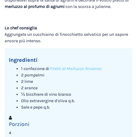
disponetevi sopra la salsa di agrumi e decorate il vostro piatto di
merluzzo al profumo di agrumi
con la scorza a julienne.
Lo chef consiglia
Aggiungete un cucchiaino di finocchietto selvatico per un sapore
ancora più intenso.
Ingredienti
1 confezione di
Filetti di Merluzzo Rivamar
2 pompelmi
2 lime
2 arance
½ bicchiere di vino bianco
Olio extravergine d’oliva q.b.
Sale e pepe q.b.
Porzioni
4