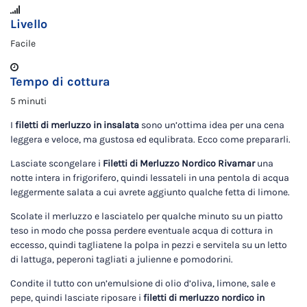
Livello
Facile
Tempo di cottura
5 minuti
I
filetti di merluzzo in insalata
sono un’ottima idea per una cena
leggera e veloce, ma gustosa ed equlibrata. Ecco come prepararli.
Lasciate scongelare i
Filetti di Merluzzo Nordico Rivamar
una
notte intera in frigorifero, quindi lessateli in una pentola di acqua
leggermente salata a cui avrete aggiunto qualche fetta di limone.
Scolate il merluzzo e lasciatelo per qualche minuto su un piatto
teso in modo che possa perdere eventuale acqua di cottura in
eccesso, quindi tagliatene la polpa in pezzi e servitela su un letto
di lattuga, peperoni tagliati a julienne e pomodorini.
Condite il tutto con un’emulsione di olio d’oliva, limone, sale e
pepe, quindi lasciate riposare i
filetti di merluzzo nordico in