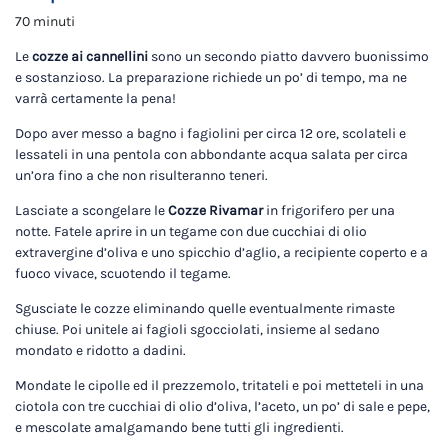
70 minuti
Le
cozze ai cannellini
sono un secondo piatto davvero buonissimo
e sostanzioso. La preparazione richiede un po’ di tempo, ma ne
varrà certamente la pena!
Dopo aver messo a bagno i fagiolini per circa 12 ore, scolateli e
lessateli in una pentola con abbondante acqua salata per circa
un’ora fino a che non risulteranno teneri.
Lasciate a scongelare le
Cozze Rivamar
in frigorifero per una
notte. Fatele aprire in un tegame con due cucchiai di olio
extravergine d’oliva e uno spicchio d’aglio, a recipiente coperto e a
fuoco vivace, scuotendo il tegame.
Sgusciate le cozze eliminando quelle eventualmente rimaste
chiuse. Poi unitele ai fagioli sgocciolati, insieme al sedano
mondato e ridotto a dadini.
Mondate le cipolle ed il prezzemolo, tritateli e poi metteteli in una
ciotola con tre cucchiai di olio d’oliva, l’aceto, un po’ di sale e pepe,
e mescolate amalgamando bene tutti gli ingredienti.