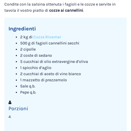
Condite con la salsina ottenuta i fagioli e le cozze e servite in
tavola il vostro piatto di
cozze ai cannellini
.
Ingredienti
2 kg di
Cozze Rivamar
500 g di fagioli cannellini secchi
2 cipolle
2 coste di sedano
5 cucchiai di olio extravergine d’oliva
1 spicchio d’aglio
2 cucchiai di aceto di vino bianco
1 mazzetto di prezzemolo
Sale q.b.
Pepe q.b.
Porzioni
4