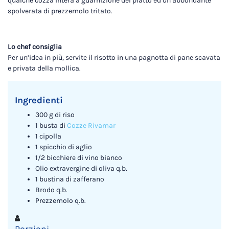
qualche cozza intera a guarnizione del piatto ed un’abbondante
spolverata di prezzemolo tritato.
Lo chef consiglia
Per un’idea in più, servite il risotto in una pagnotta di pane scavata
e privata della mollica.
Ingredienti
300 g di riso
1 busta di
Cozze Rivamar
1 cipolla
1 spicchio di aglio
1/2 bicchiere di vino bianco
Olio extravergine di oliva q.b.
1 bustina di zafferano
Brodo q.b.
Prezzemolo q.b.
Porzioni