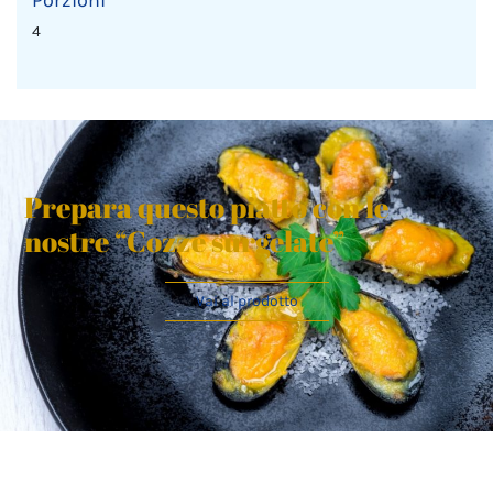
4
Prepara questo piatto con le
nostre “Cozze surgelate”
Vai al prodotto