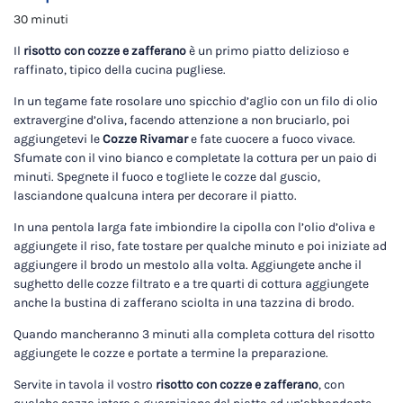
30 minuti
Il
risotto con cozze e zafferano
è un primo piatto delizioso e
raffinato, tipico della cucina pugliese.
In un tegame fate rosolare uno spicchio d’aglio con un filo di olio
extravergine d’oliva, facendo attenzione a non bruciarlo, poi
aggiungetevi le
Cozze Rivamar
e fate cuocere a fuoco vivace.
Sfumate con il vino bianco e completate la cottura per un paio di
minuti. Spegnete il fuoco e togliete le cozze dal guscio,
lasciandone qualcuna intera per decorare il piatto.
In una pentola larga fate imbiondire la cipolla con l’olio d’oliva e
aggiungete il riso, fate tostare per qualche minuto e poi iniziate ad
aggiungere il brodo un mestolo alla volta. Aggiungete anche il
sughetto delle cozze filtrato e a tre quarti di cottura aggiungete
anche la bustina di zafferano sciolta in una tazzina di brodo.
Quando mancheranno 3 minuti alla completa cottura del risotto
aggiungete le cozze e portate a termine la preparazione.
Servite in tavola il vostro
risotto con cozze e zafferano
, con