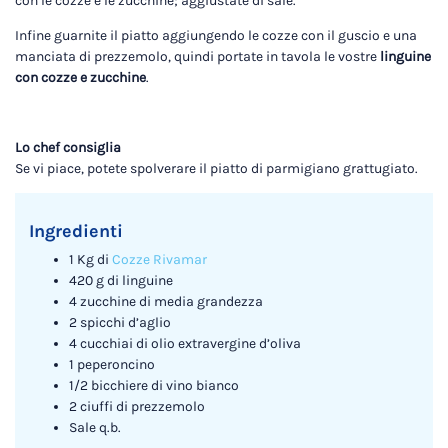
con le cozze e le zucchine; aggiustate di sale.
Infine guarnite il piatto aggiungendo le cozze con il guscio e una
manciata di prezzemolo, quindi portate in tavola le vostre
linguine
con cozze e zucchine
.
Lo chef consiglia
Se vi piace, potete spolverare il piatto di parmigiano grattugiato.
Ingredienti
1 Kg di
Cozze Rivamar
420 g di linguine
4 zucchine di media grandezza
2 spicchi d’aglio
4 cucchiai di olio extravergine d’oliva
1 peperoncino
1/2 bicchiere di vino bianco
2 ciuffi di prezzemolo
Sale q.b.