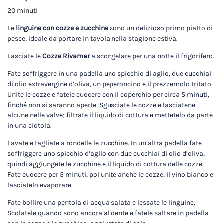
20 minuti
Le
linguine con cozze e zucchine
sono un delizioso primo piatto di
pesce, ideale da portare in tavola nella stagione estiva.
Lasciate le
Cozze Rivamar
a scongelare per una notte il frigorifero.
Fate soffriggere in una padella uno spicchio di aglio, due cucchiai
di olio extravergine d’oliva, un peperoncino e il prezzemolo tritato.
Unite le cozze e fatele cuocere con il coperchio per circa 5 minuti,
finché non si saranno aperte. Sgusciate le cozze e lasciatene
alcune nelle valve; filtrate il liquido di cottura e mettetelo da parte
in una ciotola.
Lavate e tagliate a rondelle le zucchine. In un’altra padella fate
soffriggere uno spicchio d’aglio con due cucchiai di olio d’oliva,
quindi aggiungete le zucchine e il liquido di cottura delle cozze.
Fate cuocere per 5 minuti, poi unite anche le cozze, il vino bianco e
lasciatelo evaporare.
Fate bollire una pentola di acqua salata e lessate le linguine.
Scolatele quando sono ancora al dente e fatele saltare in padella