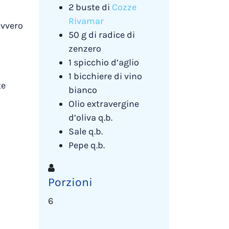
2 buste di
Cozze
Rivamar
avvero
50 g di radice di
zenzero
1 spicchio d’aglio
1 bicchiere di vino
te
bianco
Olio extravergine
d’oliva q.b.
Sale q.b.
Pepe q.b.
Porzioni
6