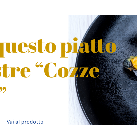
uesto piatto
stre “Cozze
”
Vai al prodotto