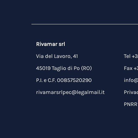
Rivamar srl
Via del Lavoro, 41
Tel +
45019 Taglio di Po (RO)
Fax +
P.I. e C.F. 00857520290
info
rivamarsrlpec@legalmail.it
Priva
PNRR