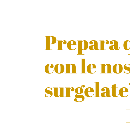
Prepara q
con le no
surgelate