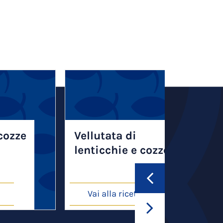
cozze
Vellutata di
lenticchie e cozze
Vai alla ricetta