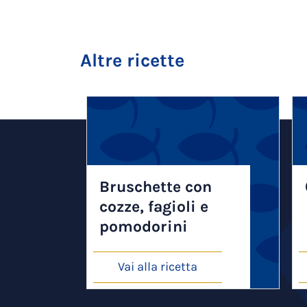
Altre ricette
Bruschette con
cozze, fagioli e
pomodorini
Vai alla ricetta