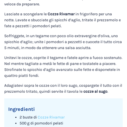
veloce da preparare.
Lasciate a scongelare le
Cozze Rivamar
in frigorifero per una
notte. Lavate e sbucciate gli spicchi d’aglio, tritate il prezzemolo e
fate a pezzetti i pomodori pelati.
Soffriggete, in un tegame con poco olio extravergine d’oliva, uno
spicchio d’aglio; unite i pomodori a pezzetti e cuocete il tutto circa
5 minuti, in modo da ottenere una salsa asciutta.
Unitevi le cozze, coprite il tegame e fatele aprire a fuoco sostenuto.
Nel mentre tagliate a metà le fette di pane e tostatele a piacere.
Strofinate lo spicchio d’aglio avanzato sulle fette e disponetele in
quattro piatti fondi.
Adagiatevi sopra le cozze con il loro sugo, cospargete il tutto con il
prezzemolo tritato, quindi servite il tavola le
cozze al sugo
.
Ingredienti
2 buste di
Cozze Rivamar
500 g di pomodori pelati