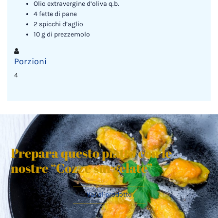
Olio extravergine d’oliva q.b.
4 fette di pane
2 spicchi d’aglio
10 g di prezzemolo
Porzioni
4
Prepara questo piatto con le
nostre “Cozze surgelate”
Vai al prodotto